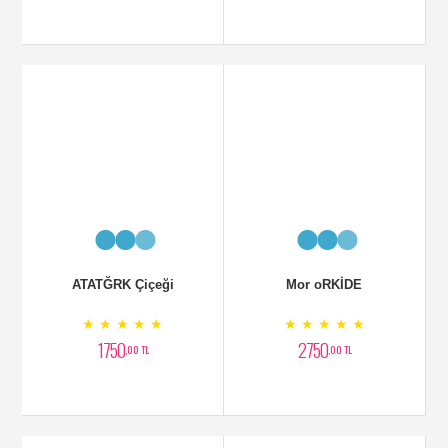
ATATĞRK Çiçeği
Mor oRKİDE
★ ★ ★ ★ ★
★ ★ ★ ★ ★
1750
2750
,00 TL
,00 TL