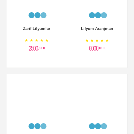
Otatntik Orkideli Aranjman
Mavi Orkide Aranjmanlı
★ ★ ★ ★ ★
★ ★ ★ ★ ★
4000
4500
,00 TL
,00 TL