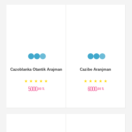
Cazoblanka Otantik Arajman
Cazibe Aranjman
★ ★ ★ ★ ★
★ ★ ★ ★ ★
5000
6000
,00 TL
,00 TL
Seramiksaksı Lilyum
Saksı Bitkisi Antoryum
Aranjman