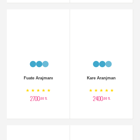
Fuate Arajmanı
Kare Aranjman
★ ★ ★ ★ ★
★ ★ ★ ★ ★
2700
2400
,00 TL
,00 TL
Zerafet Lilyumlar
Beyaz Aranjman