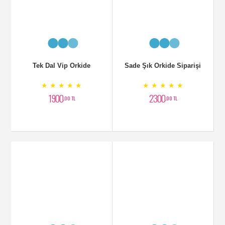
1900
2300
,00 TL
,00 TL
Çift Dallı oRKİDE ve
Orkide Zarif Arajman
Lilyumlar
★ ★ ★ ★ ★
★ ★ ★ ★ ★
3800
3250
,00 TL
,00 TL