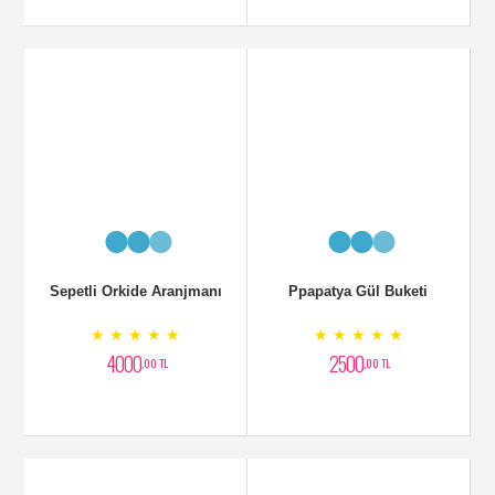
Sepetli Orkide Aranjmanı
Ppapatya Gül Buketi
★ ★ ★ ★ ★
★ ★ ★ ★ ★
4000
2500
,00 TL
,00 TL