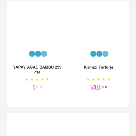
YAPAY AĞAÇ BAMBU 299
Kırmızı Ferforje
CM
★ ★ ★ ★ ★
★ ★ ★ ★ ★
0
5000
,00 TL
,00 TL
Fuşya Orkide
Diresina