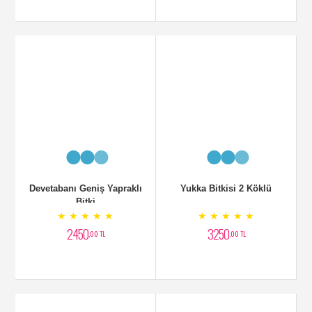
Devetabanı Geniş Yapraklı
Yukka Bitkisi 2 Köklü
Bitki
★ ★ ★ ★ ★
★ ★ ★ ★ ★
2450
3250
,00 TL
,00 TL