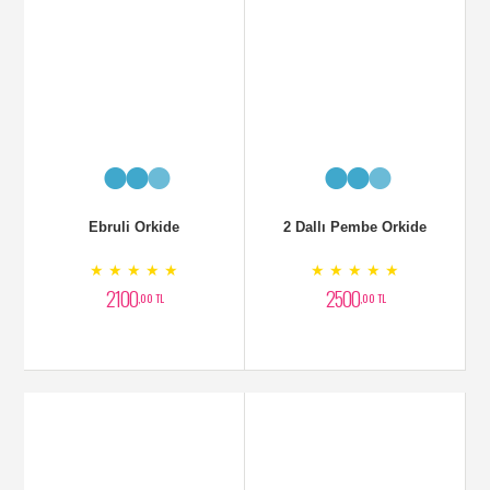
Ebruli Orkide
2 Dallı Pembe Orkide
★ ★ ★ ★ ★
★ ★ ★ ★ ★
2100
2500
,00 TL
,00 TL
Tek Dal Vip Orkide
Sade Şık Orkide Siparişi
★ ★ ★ ★ ★
★ ★ ★ ★ ★