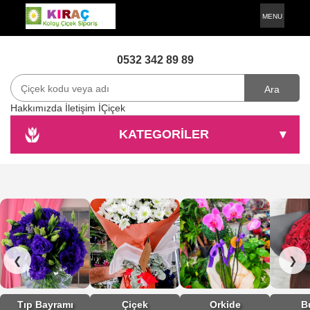
MENU
0532 342 89 89
Ara
Hakkımızda
İletişim
İÇiçek
KATEGORİLER
▾
❮
❯
Tıp Bayramı
Çiçek
Orkide
B