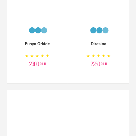
★ ★ ★ ★ ★
★ ★ ★ ★ ★
2300
2250
,00 TL
,00 TL
Fanusta Sipatilfilyum
Antoryum Bitkisi
★ ★ ★ ★ ★
★ ★ ★ ★ ★
2899
1700
,00 TL
,00 TL