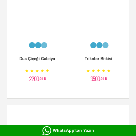
Dua Çiçeği Galetya
Trikolor Bitkisi
★ ★ ★ ★ ★
★ ★ ★ ★ ★
2200
3500
,00 TL
,00 TL
CONBAK BİTKİSİ
Trikolor Dresine Bitkisi
★ ★ ★ ★ ★
★ ★ ★ ★ ★
WhatsApp'tan Yazın