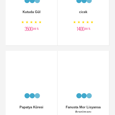
Kutuda Gül
cicek
★ ★ ★ ★ ★
★ ★ ★ ★ ★
3500
1400
,00 TL
,00 TL
Papatya Küresi
Fanusta Mor Lisyansa
Aranjmanı