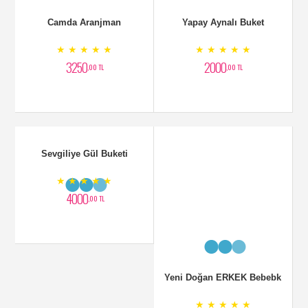
Camda Aranjman
Yapay Aynalı Buket
★ ★ ★ ★ ★
★ ★ ★ ★ ★
3250
2000
,00 TL
,00 TL
Sevgiliye Gül Buketi
Yeni Doğan ERKEK Bebebk
★ ★ ★ ★ ★
★ ★ ★ ★ ★