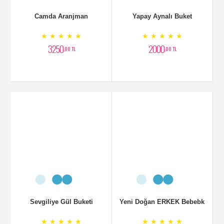
Camda Aranjman
Yapay Aynalı Buket
★ ★ ★ ★ ★
★ ★ ★ ★ ★
3250
2000
,00 TL
,00 TL
Sevgiliye Gül Buketi
Yeni Doğan ERKEK Bebebk
★ ★ ★ ★ ★
★ ★ ★ ★ ★