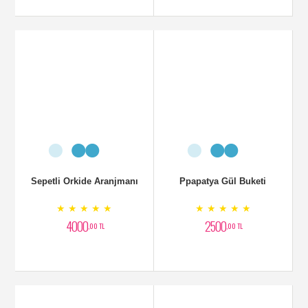
Sepetli Orkide Aranjmanı
Ppapatya Gül Buketi
★ ★ ★ ★ ★
★ ★ ★ ★ ★
4000
2500
,00 TL
,00 TL