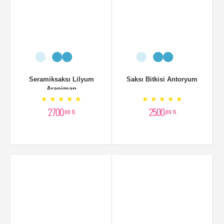
Seramiksaksı Lilyum
Saksı Bitkisi Antoryum
Aranjman
★ ★ ★ ★ ★
★ ★ ★ ★ ★
2700
2500
,00 TL
,00 TL