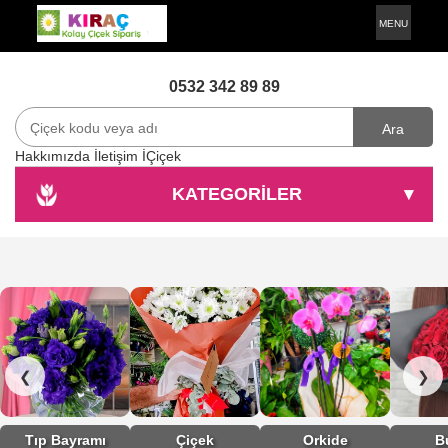
MENU
0532 342 89 89
Ara
Hakkımızda
İletişim
İÇiçek
KATEGORİLER
▾
❮
❯
Tıp Bayramı
Çiçek
Orkide
B