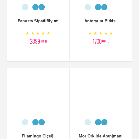
Fanusta Sipatilfilyum
Antoryum Bitkisi
★ ★ ★ ★ ★
★ ★ ★ ★ ★
2899
1700
,00 TL
,00 TL
Filamingo Çiçeği
Mor Ork,ide Aranjmanı