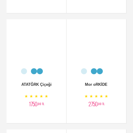
ATATĞRK Çiçeği
Mor oRKİDE
★ ★ ★ ★ ★
★ ★ ★ ★ ★
1750
2750
,00 TL
,00 TL