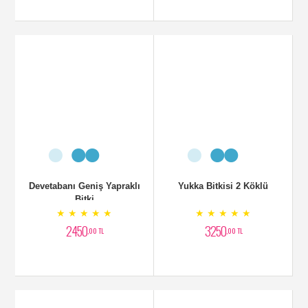
Devetabanı Geniş Yapraklı
Yukka Bitkisi 2 Köklü
Bitki
★ ★ ★ ★ ★
★ ★ ★ ★ ★
2450
3250
,00 TL
,00 TL