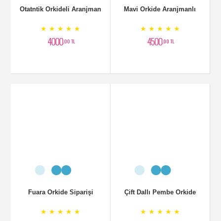
Otatntik Orkideli Aranjman
Mavi Orkide Aranjmanlı
★ ★ ★ ★ ★
★ ★ ★ ★ ★
4000
4500
,00 TL
,00 TL
Fuara Orkide Siparişi
Çift Dallı Pembe Orkide
★ ★ ★ ★ ★
★ ★ ★ ★ ★