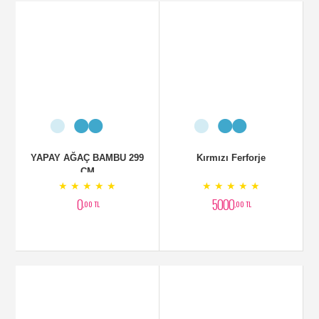
YAPAY AĞAÇ BAMBU 299
Kırmızı Ferforje
CM
★ ★ ★ ★ ★
★ ★ ★ ★ ★
0
5000
,00 TL
,00 TL