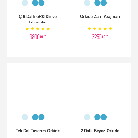
Çift Dallı oRKİDE ve
Orkide Zarif Arajman
Lilyumlar
★ ★ ★ ★ ★
★ ★ ★ ★ ★
3800
3250
,00 TL
,00 TL
Tek Dal Tasarım Orkide
2 Dallı Beyaz Orkide