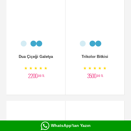
Dua Çiçeği Galetya
Trikolor Bitkisi
★ ★ ★ ★ ★
★ ★ ★ ★ ★
2200
3500
,00 TL
,00 TL
WhatsApp'tan Yazın