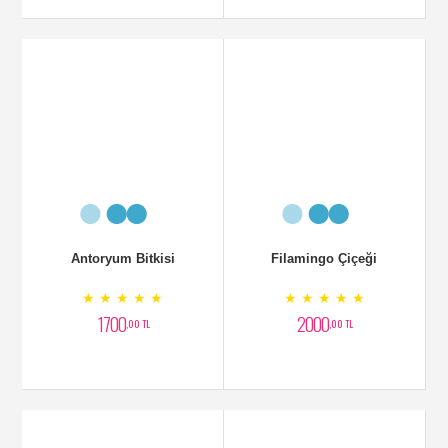
Mor Ork,ide Aranjmanı
Kauçuk Bitkisi
★ ★ ★ ★ ★
★ ★ ★ ★ ★
3000
1750
,00 TL
,00 TL