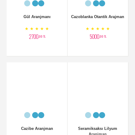
Saksı Bitkisi Antoryum
Sepette Beyaz Çiçek
Aranjman
★ ★ ★ ★ ★
★ ★ ★ ★ ★
2500
3200
,00 TL
,00 TL