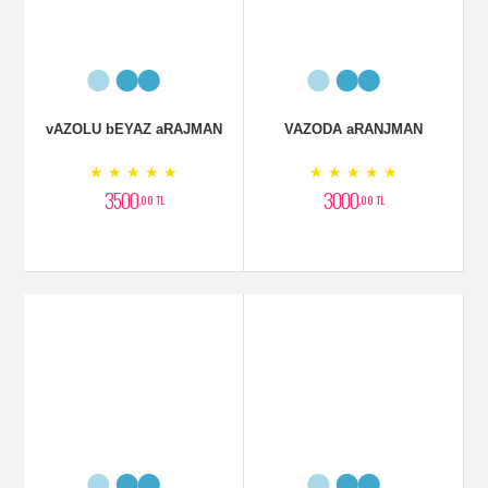
5000
0
,00 TL
,00 TL
Kırmızı Ferforje
Fuşya Orkide
★ ★ ★ ★ ★
★ ★ ★ ★ ★
5000
2300
,00 TL
,00 TL