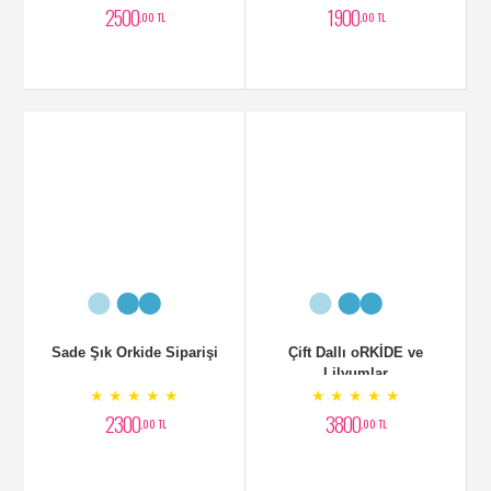
Orkide Zarif Arajman
Tek Dal Tasarım Orkide
★ ★ ★ ★ ★
★ ★ ★ ★ ★
3250
2400
,00 TL
,00 TL