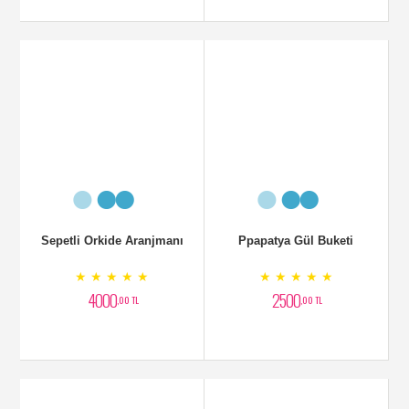
Sepetli Orkide Aranjmanı
Ppapatya Gül Buketi
★ ★ ★ ★ ★
★ ★ ★ ★ ★
4000
2500
,00 TL
,00 TL