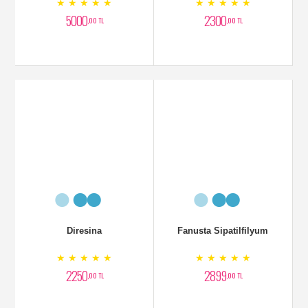
Antoryum Bitkisi
Filamingo Çiçeği
★ ★ ★ ★ ★
★ ★ ★ ★ ★
1700
2000
,00 TL
,00 TL