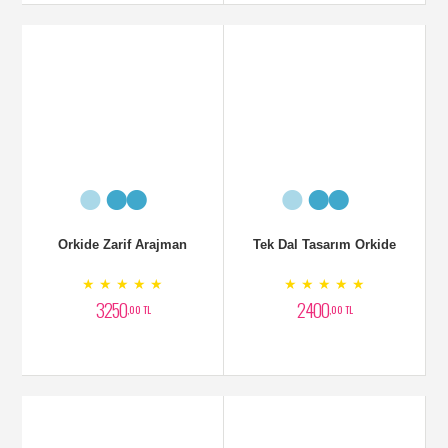
2 Dallı Beyaz Orkide
Areka Palmiyesi Bitkisi
★ ★ ★ ★ ★
★ ★ ★ ★ ★
2500
6500
,00 TL
,00 TL
Areka Bitkisi
Devetabanı Geniş Yapraklı