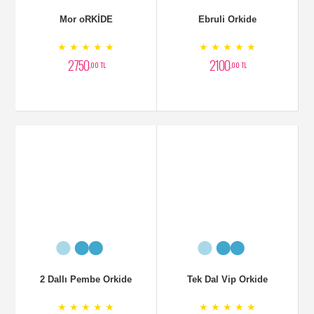
Sade Şık Orkide Siparişi
Çift Dallı oRKİDE ve
Lilyumlar
★ ★ ★ ★ ★
★ ★ ★ ★ ★
2300
3800
,00 TL
,00 TL