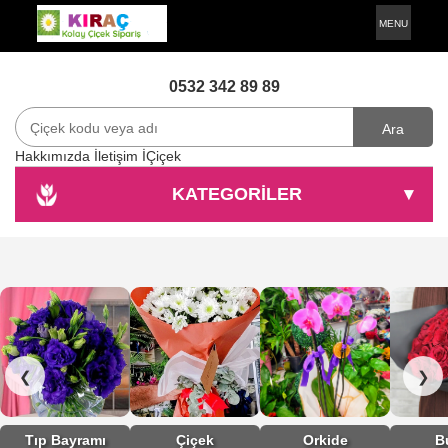
MENU
0532 342 89 89
Ara
Hakkımızda
İletişim
İÇiçek
KATEGORİLER
▾
❮
❯
Tıp Bayramı
Çiçek
Orkide
B