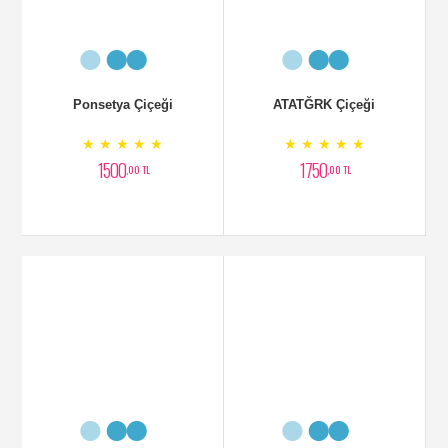
2750
2100
,00 TL
,00 TL
2 Dallı Pembe Orkide
Tek Dal Vip Orkide
★ ★ ★ ★ ★
★ ★ ★ ★ ★
2500
1900
,00 TL
,00 TL