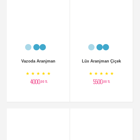
vAZOLU bEYAZ aRAJMAN
VAZODA aRANJMAN
★ ★ ★ ★ ★
★ ★ ★ ★ ★
3500
3000
,00 TL
,00 TL
SEPET ARANJMAN
YAPAY AĞAÇ BAMBU 299
CM
★ ★ ★ ★ ★
★ ★ ★ ★ ★