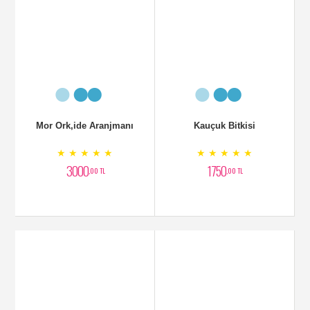
Ponsetya Çiçeği
ATATĞRK Çiçeği
★ ★ ★ ★ ★
★ ★ ★ ★ ★
1500
1750
,00 TL
,00 TL
Mor oRKİDE
Ebruli Orkide
★ ★ ★ ★ ★
★ ★ ★ ★ ★