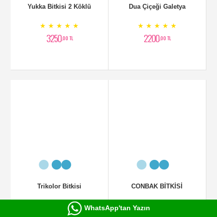
Trikolor Dresine Bitkisi
Masengena
★ ★ ★ ★ ★
★ ★ ★ ★ ★
2650
3000
,00 TL
,00 TL
WhatsApp'tan Yazın