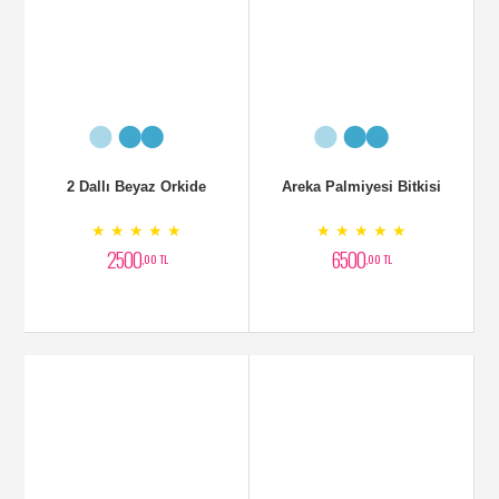
Bitki
★ ★ ★ ★ ★
★ ★ ★ ★ ★
5500
2450
,00 TL
,00 TL
Yukka Bitkisi 2 Köklü
Dua Çiçeği Galetya
★ ★ ★ ★ ★
★ ★ ★ ★ ★
3250
2200
,00 TL
,00 TL