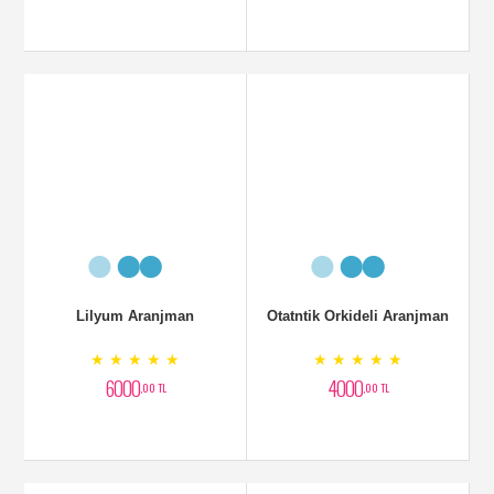
Mavi Orkide Aranjmanlı
Fuara Orkide Siparişi
★ ★ ★ ★ ★
★ ★ ★ ★ ★
4500
7500
,00 TL
,00 TL