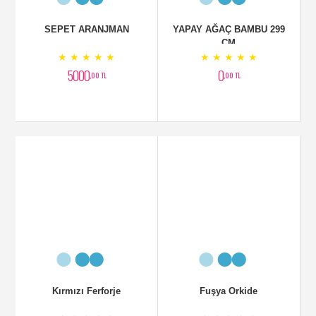
Diresina
Fanusta Sipatilfilyum
★ ★ ★ ★ ★
★ ★ ★ ★ ★
2250
2899
,00 TL
,00 TL