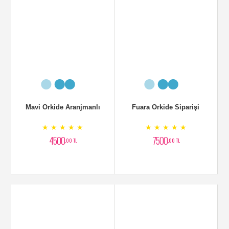
Çift Dallı Pembe Orkide
Kasede Arajman
★ ★ ★ ★ ★
★ ★ ★ ★ ★
2500
3500
,00 TL
,00 TL
Gül Aranjmanı
Cazoblanka Otantik Arajman