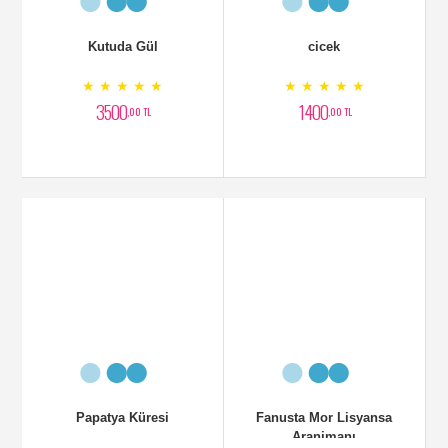
Kutuda Gül
cicek
★ ★ ★ ★ ★
★ ★ ★ ★ ★
3500
1400
,00 TL
,00 TL
Papatya Küresi
Fanusta Mor Lisyansa
Aranjmanı