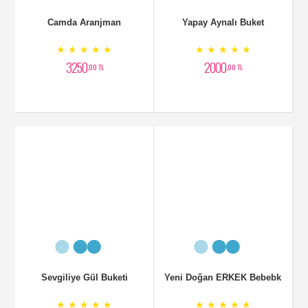
Camda Aranjman
Yapay Aynalı Buket
★ ★ ★ ★ ★
★ ★ ★ ★ ★
3250
2000
,00 TL
,00 TL
Sevgiliye Gül Buketi
Yeni Doğan ERKEK Bebebk
★ ★ ★ ★ ★
★ ★ ★ ★ ★