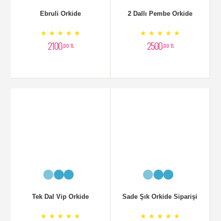
Sade Şık Orkide Siparişi
Çift Dallı oRKİDE ve
Lilyumlar
★ ★ ★ ★ ★
★ ★ ★ ★ ★
2300
3800
,00 TL
,00 TL
Orkide Zarif Arajman
Tek Dal Tasarım Orkide