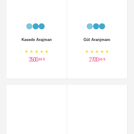
Cazibe Aranjman
Seramiksaksı Lilyum
Aranjman
★ ★ ★ ★ ★
★ ★ ★ ★ ★
6000
2700
,00 TL
,00 TL