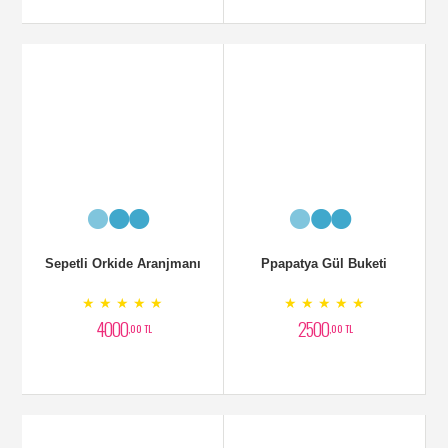
Sepetli Orkide Aranjmanı
Ppapatya Gül Buketi
★ ★ ★ ★ ★
★ ★ ★ ★ ★
4000
2500
,00 TL
,00 TL