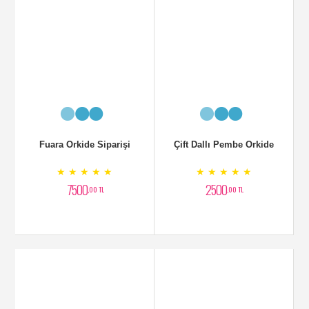
Gül Aranjmanı
Cazoblanka Otantik Arajman
★ ★ ★ ★ ★
★ ★ ★ ★ ★
2700
5000
,00 TL
,00 TL