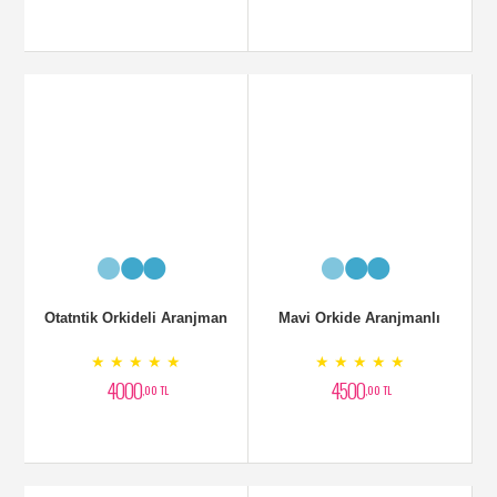
4500
7500
,00 TL
,00 TL
Çift Dallı Pembe Orkide
Kasede Arajman
★ ★ ★ ★ ★
★ ★ ★ ★ ★
2500
3500
,00 TL
,00 TL