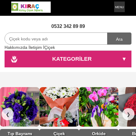
MENU
0532 342 89 89
Ara
Hakkımızda
İletişim
İÇiçek
KATEGORİLER
▾
❮
❯
Tıp Bayramı
Çiçek
Orkide
B