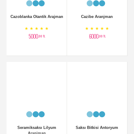
Saksı Bitkisi Antoryum
Sepette Beyaz Çiçek
Aranjman
★ ★ ★ ★ ★
★ ★ ★ ★ ★
2500
3200
,00 TL
,00 TL