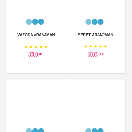
Kırmızı Ferforje
Fuşya Orkide
★ ★ ★ ★ ★
★ ★ ★ ★ ★
5000
2300
,00 TL
,00 TL