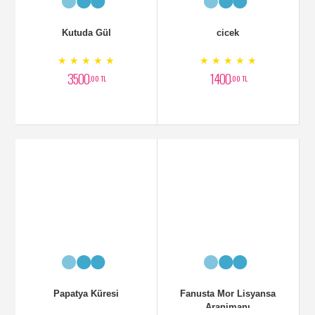
Kutuda Gül
cicek
★ ★ ★ ★ ★
★ ★ ★ ★ ★
3500
1400
,00 TL
,00 TL
Papatya Küresi
Fanusta Mor Lisyansa
Aranjmanı