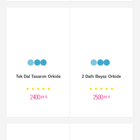
Areka Bitkisi
Devetabanı Geniş Yapraklı
Bitki
★ ★ ★ ★ ★
★ ★ ★ ★ ★
5500
2450
,00 TL
,00 TL