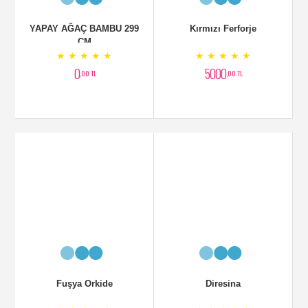
Diresina
Fanusta Sipatilfilyum
★ ★ ★ ★ ★
★ ★ ★ ★ ★
2250
2899
,00 TL
,00 TL
Antoryum Bitkisi
Filamingo Çiçeği