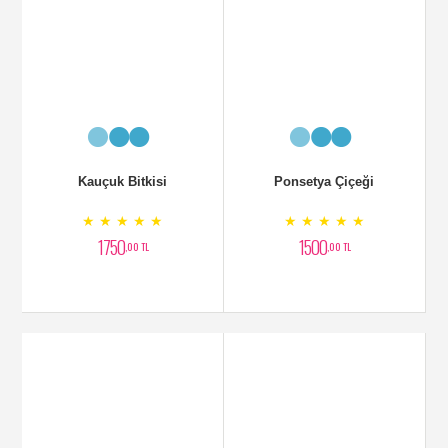
Mor oRKİDE
Ebruli Orkide
★ ★ ★ ★ ★
★ ★ ★ ★ ★
2750
2100
,00 TL
,00 TL