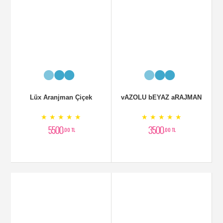
SEPET ARANJMAN
YAPAY AĞAÇ BAMBU 299
CM
★ ★ ★ ★ ★
★ ★ ★ ★ ★
5000
0
,00 TL
,00 TL