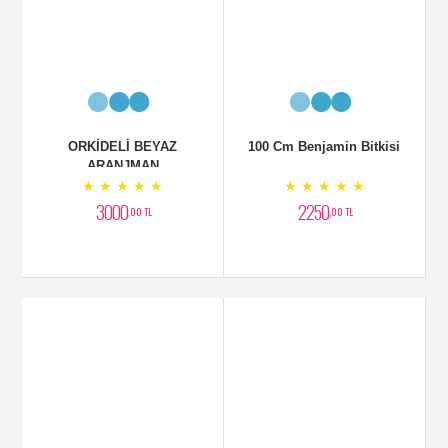
4000
2300
2000
,00 TL
,00 TL
,00 TL
100 Cm Benjamin Bitkisi
★ ★ ★ ★ ★
2250
,00 TL
ORKİDELİ BEYAZ
Fuate Arajmanı
ARANJMAN
★ ★ ★ ★ ★
★ ★ ★ ★ ★
3000
,00 TL
2700
,00 TL