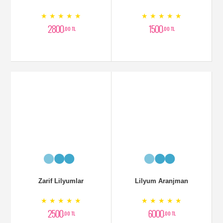
Lilyum Aranjman
Otatntik Orkideli Aranjman
★ ★ ★ ★ ★
★ ★ ★ ★ ★
6000
4000
,00 TL
,00 TL
Mavi Orkide Aranjmanlı
Fuara Orkide Siparişi
★ ★ ★ ★ ★
★ ★ ★ ★ ★