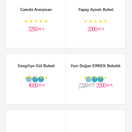
Camda Aranjman
Yapay Aynalı Buket
★ ★ ★ ★ ★
★ ★ ★ ★ ★
3250
2000
,00 TL
,00 TL
Sevgiliye Gül Buketi
Yeni Doğan ERKEK Bebebk
★ ★ ★ ★ ★
★ ★ ★ ★ ★