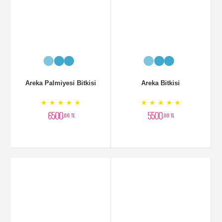
Yukka Bitkisi 2 Köklü
Dua Çiçeği Galetya
★ ★ ★ ★ ★
★ ★ ★ ★ ★
3250
2200
,00 TL
,00 TL