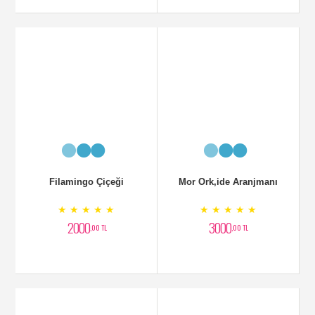
Ponsetya Çiçeği
ATATĞRK Çiçeği
★ ★ ★ ★ ★
★ ★ ★ ★ ★
1500
1750
,00 TL
,00 TL