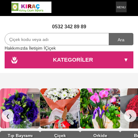
MENU
0532 342 89 89
Ara
Hakkımızda
İletişim
İÇiçek
KATEGORİLER
▾
❮
❯
Tıp Bayramı
Çiçek
Orkide
B