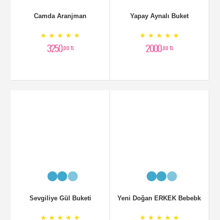
Camda Aranjman
Yapay Aynalı Buket
★ ★ ★ ★ ★
★ ★ ★ ★ ★
3250
2000
,00 TL
,00 TL
Sevgiliye Gül Buketi
Yeni Doğan ERKEK Bebebk
★ ★ ★ ★ ★
★ ★ ★ ★ ★