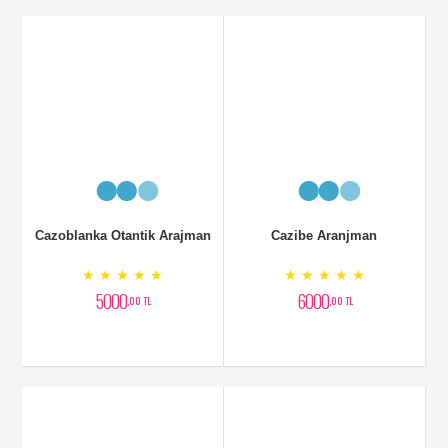
Seramiksaksı Lilyum
Saksı Bitkisi Antoryum
Aranjman
★ ★ ★ ★ ★
★ ★ ★ ★ ★
2700
2500
,00 TL
,00 TL
Sepette Beyaz Çiçek
Kutumsal Aranjman