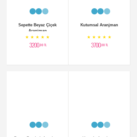
Lüx Aranjman Çiçek
vAZOLU bEYAZ aRAJMAN
★ ★ ★ ★ ★
★ ★ ★ ★ ★
5500
3500
,00 TL
,00 TL