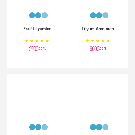
Fuara Orkide Siparişi
Çift Dallı Pembe Orkide
★ ★ ★ ★ ★
★ ★ ★ ★ ★
7500
2500
,00 TL
,00 TL