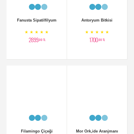
Kauçuk Bitkisi
Ponsetya Çiçeği
★ ★ ★ ★ ★
★ ★ ★ ★ ★
1750
1500
,00 TL
,00 TL