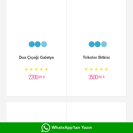
CONBAK BİTKİSİ
Trikolor Dresine Bitkisi
★ ★ ★ ★ ★
★ ★ ★ ★ ★
4500
2650
,00 TL
,00 TL
Masengena
Benjamin
WhatsApp'tan Yazın
★ ★ ★ ★ ★
★ ★ ★ ★ ★