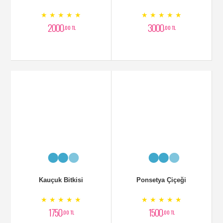
ATATĞRK Çiçeği
Mor oRKİDE
★ ★ ★ ★ ★
★ ★ ★ ★ ★
1750
2750
,00 TL
,00 TL