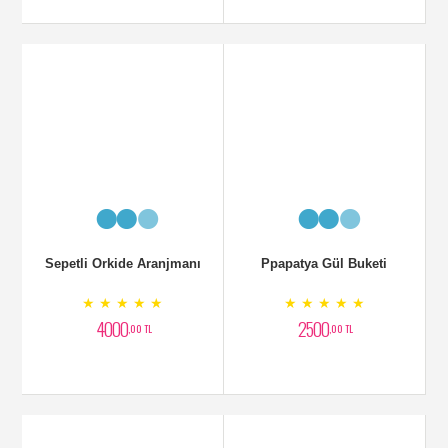
Sepetli Orkide Aranjmanı
Ppapatya Gül Buketi
★ ★ ★ ★ ★
★ ★ ★ ★ ★
4000
2500
,00 TL
,00 TL