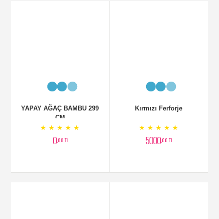
Fuşya Orkide
Diresina
★ ★ ★ ★ ★
★ ★ ★ ★ ★
2300
2250
,00 TL
,00 TL
Fanusta Sipatilfilyum
Antoryum Bitkisi