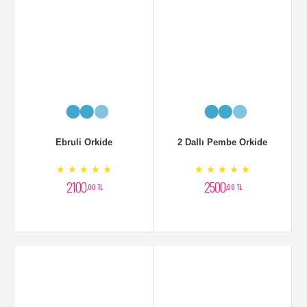
Tek Dal Vip Orkide
Sade Şık Orkide Siparişi
★ ★ ★ ★ ★
★ ★ ★ ★ ★
1900
2300
,00 TL
,00 TL
Çift Dallı oRKİDE ve
Orkide Zarif Arajman
Lilyumlar