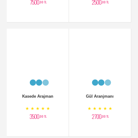
Cazoblanka Otantik Arajman
Cazibe Aranjman
★ ★ ★ ★ ★
★ ★ ★ ★ ★
5000
6000
,00 TL
,00 TL