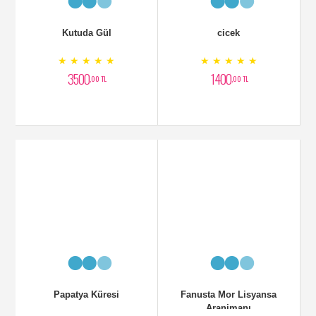
Kutuda Gül
cicek
★ ★ ★ ★ ★
★ ★ ★ ★ ★
3500
1400
,00 TL
,00 TL
Papatya Küresi
Fanusta Mor Lisyansa
Aranjmanı