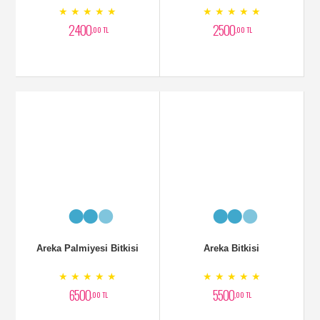
Devetabanı Geniş Yapraklı
Yukka Bitkisi 2 Köklü
Bitki
★ ★ ★ ★ ★
★ ★ ★ ★ ★
2450
3250
,00 TL
,00 TL