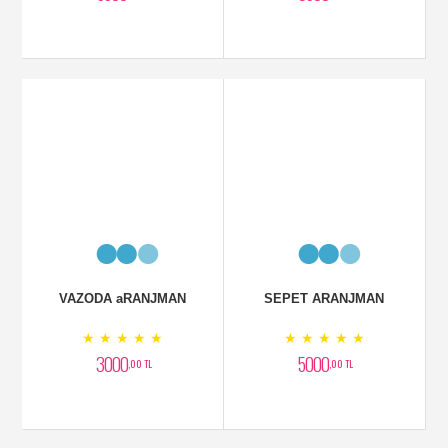
YAPAY AĞAÇ BAMBU 299
Kırmızı Ferforje
CM
★ ★ ★ ★ ★
★ ★ ★ ★ ★
0
5000
,00 TL
,00 TL