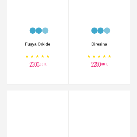
★ ★ ★ ★ ★
★ ★ ★ ★ ★
2899
1700
,00 TL
,00 TL
Filamingo Çiçeği
Mor Ork,ide Aranjmanı
★ ★ ★ ★ ★
★ ★ ★ ★ ★
2000
3000
,00 TL
,00 TL